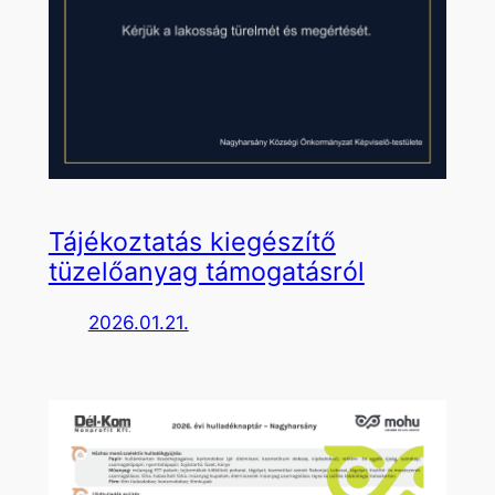
Tájékoztatás kiegészítő
tüzelőanyag támogatásról
2026.01.21.