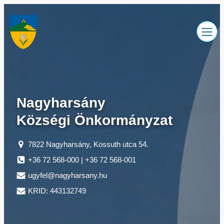
Ugrás
a
tartalomhoz
Nagyharsány
Községi Önkormányzat
7822 Nagyharsány, Kossuth utca 54.
+36 72 568-000 | +36 72 568-001
ugyfel@nagyharsany.hu
KRID: 443132749