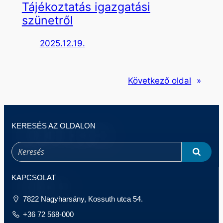
Tájékoztatás igazgatási
szünetről
2025.12.19.
Következő oldal
»
KERESÉS AZ OLDALON
KAPCSOLAT
7822 Nagyharsány, Kossuth utca 54.
+36 72 568-000