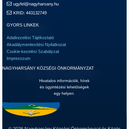
ugyfel@nagyharsany.hu
KRID: 443132749
GYORS LINKEK
Adatkezelési Tájékoztató
Akadálymentesítési Nyilatkozat
Cookie-kezelési Szabályzat
Impresszum
NAGYHARSÁNY KÖZSÉGI ÖNKORMÁNYZAT
Hivatalos információk, hírek
és ügyintézési lehetőségek
egy helyen.
© 2026 Nagyharsány Községi Önkormányzat és Közös