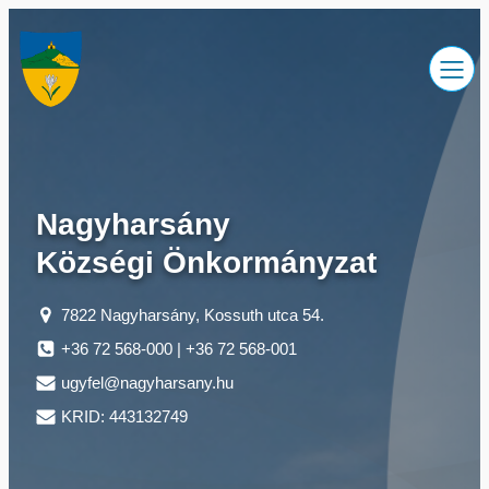
Ugrás
a
tartalomhoz
Nagyharsány
Községi Önkormányzat
7822 Nagyharsány, Kossuth utca 54.
+36 72 568-000 | +36 72 568-001
ugyfel@nagyharsany.hu
KRID: 443132749