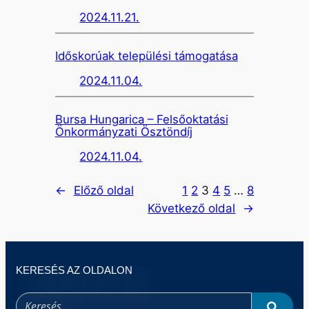
2024.11.21.
Időskorúak települési támogatása
2024.11.04.
Bursa Hungarica – Felsőoktatási
Önkormányzati Ösztöndíj
2024.11.04.
←
Előző oldal
1
2
3
4
5
…
8
Következő oldal
→
KERESÉS AZ OLDALON