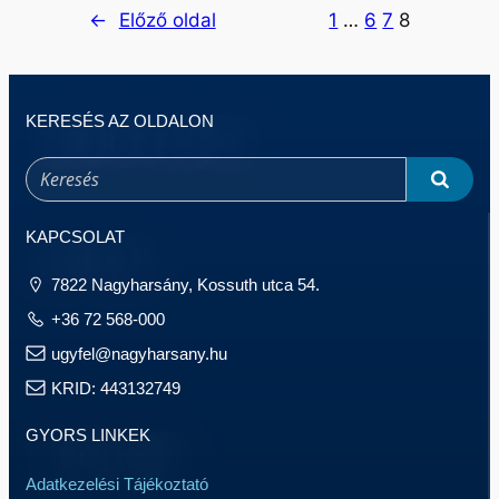
←
Előző oldal
1
…
6
7
8
KERESÉS AZ OLDALON
KAPCSOLAT
7822 Nagyharsány, Kossuth utca 54.
+36 72 568-000
ugyfel@nagyharsany.hu
KRID: 443132749
GYORS LINKEK
Adatkezelési Tájékoztató