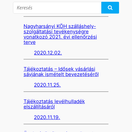
Nagyharsányi KÖH szálláshely-
szolgáltatási tevékenységre
vonatkozó 2021. évi ellenőrzési
terve
2020.12.02.
Tájékoztatás – Idősek vásárlási
sávjának ismételt bevezetéséről
2020.11.25.
Tájékoztatás levélhulladék
elszállításáról
2020.11.19.