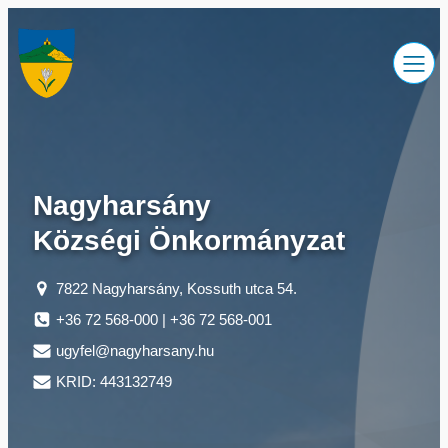
Ugrás
a
tartalomhoz
Nagyharsány
Községi Önkormányzat
7822 Nagyharsány, Kossuth utca 54.
+36 72 568-000 | +36 72 568-001
ugyfel@nagyharsany.hu
KRID: 443132749