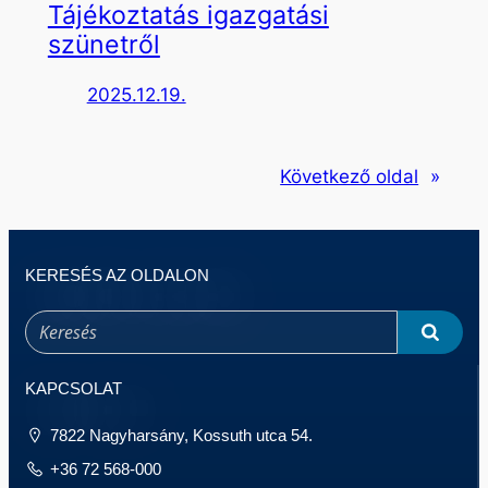
Tájékoztatás igazgatási
szünetről
2025.12.19.
Következő oldal
»
KERESÉS AZ OLDALON
KAPCSOLAT
7822 Nagyharsány, Kossuth utca 54.
+36 72 568-000