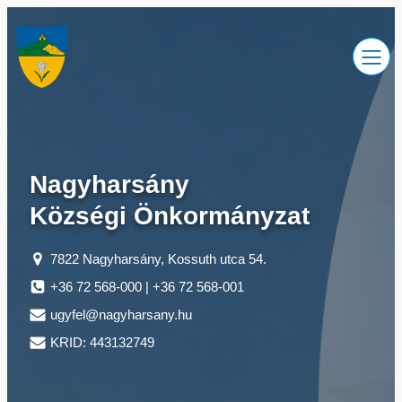
Ugrás
a
tartalomhoz
Nagyharsány
Községi Önkormányzat
7822 Nagyharsány, Kossuth utca 54.
+36 72 568-000 | +36 72 568-001
ugyfel@nagyharsany.hu
KRID: 443132749