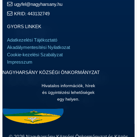
ugyfel@nagyharsany.hu
KRID: 443132749
GYORS LINKEK
Adatkezelési Tájékoztató
Akadálymentesítési Nyilatkozat
Cookie-kezelési Szabályzat
Impresszum
NAGYHARSÁNY KÖZSÉGI ÖNKORMÁNYZAT
Hivatalos információk, hírek
és ügyintézési lehetőségek
egy helyen.
© 2026 Nagyharsány Községi Önkormányzat és Közös