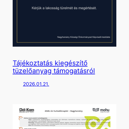
Tájékoztatás kiegészítő
tüzelőanyag támogatásról
2026.01.21.