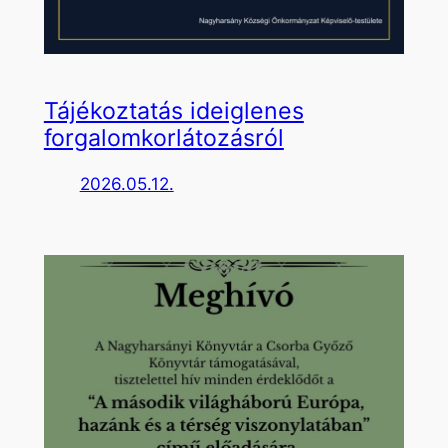
Tájékoztatás ideiglenes
forgalomkorlátozásról
2026.05.12.