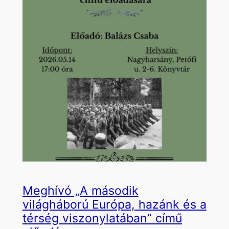
Meghívó „A második
világháború Európa, hazánk és a
térség viszonylatában” című