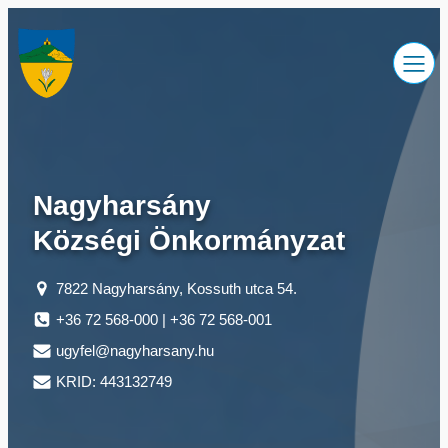
Ugrás
a
tartalomhoz
Nagyharsány
Községi Önkormányzat
7822 Nagyharsány, Kossuth utca 54.
+36 72 568-000 | +36 72 568-001
ugyfel@nagyharsany.hu
KRID: 443132749