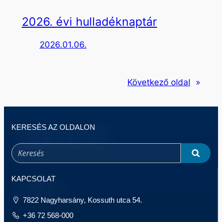
2026. évi hulladéknaptár
2026.01.06.
Következő oldal
»
KERESÉS AZ OLDALON
KAPCSOLAT
7822 Nagyharsány, Kossuth utca 54.
+36 72 568-000