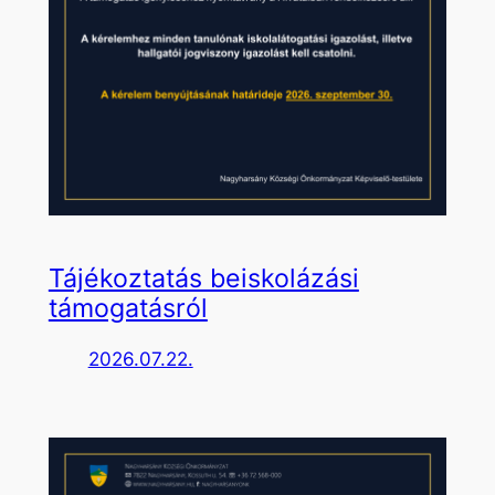
Tájékoztatás beiskolázási
támogatásról
2026.07.22.