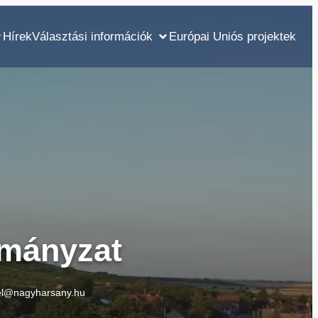
Hírek
Választási információk
Európai Uniós projektek
mányzat
el@nagyharsany.hu