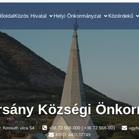
őoldal
Közös Hivatal
Helyi Önkormányzat
Közérdekű
rsány Községi Önkor
 Kossuth utca 54.
+36 72 568-000 | +36 72 568-001
ugyf
KRID: 443132749