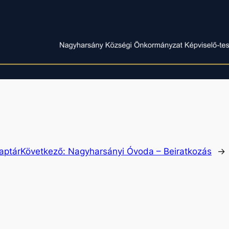
aptár
Következő:
Nagyharsányi Óvoda – Beiratkozás
→