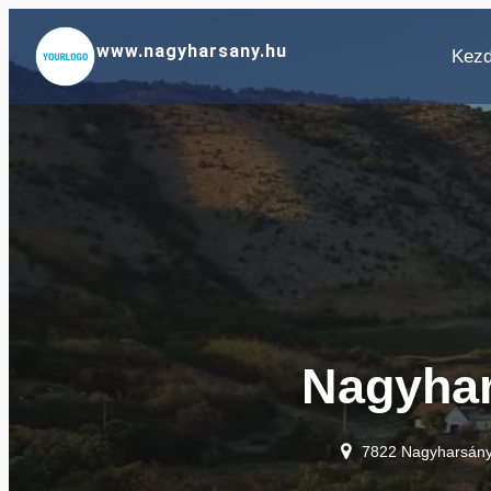
Ugrás
a
www.nagyharsany.hu
Kezd
tartalomhoz
Nagyha
7822 Nagyharsány,