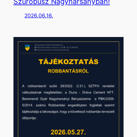
Szűrőbusz Nagyharsányban!
2026.06.16.