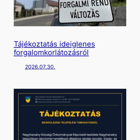
Tájékoztatás ideiglenes
forgalomkorlátozásról
2026.07.30.