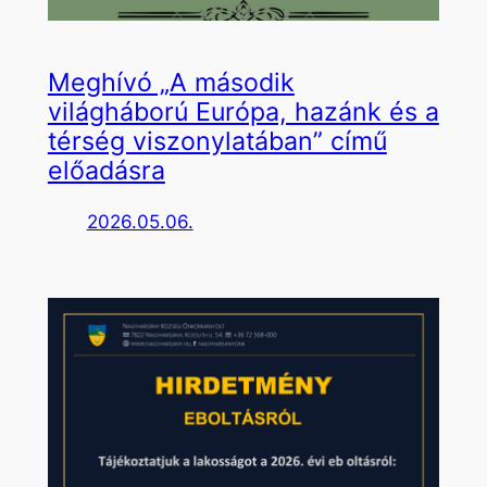
Meghívó „A második
világháború Európa, hazánk és a
térség viszonylatában” című
előadásra
2026.05.06.