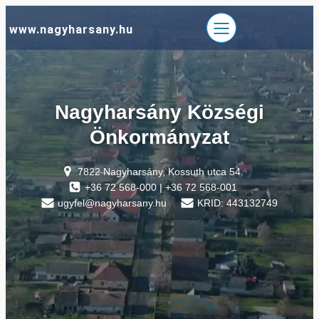
Ugrás
www.nagyharsany.hu
a
tartalomhoz
Nagyharsány Községi
Önkormányzat
7822 Nagyharsány, Kossuth utca 54.
+36 72 568-000 | +36 72 568-001
ugyfel@nagyharsany.hu
KRID: 443132749