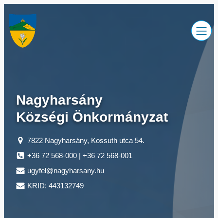
Ugrás
a
tartalomhoz
Nagyharsány
Községi Önkormányzat
7822 Nagyharsány, Kossuth utca 54.
+36 72 568-000 | +36 72 568-001
ugyfel@nagyharsany.hu
KRID: 443132749