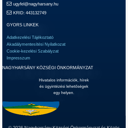
ugyfel@nagyharsany.hu
KRID: 443132749
GYORS LINKEK
Adatkezelési Tájékoztató
Akadálymentesítési Nyilatkozat
Cookie-kezelési Szabályzat
Impresszum
NAGYHARSÁNY KÖZSÉGI ÖNKORMÁNYZAT
Hivatalos információk, hírek
és ügyintézési lehetőségek
egy helyen.
© 2026 Nagyharsány Községi Önkormányzat és Közös