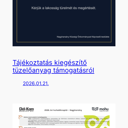
Tájékoztatás kiegészítő
tüzelőanyag támogatásról
2026.01.21.