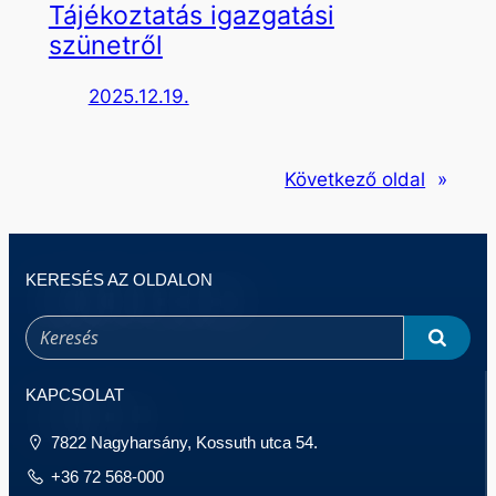
Tájékoztatás igazgatási
szünetről
2025.12.19.
Következő oldal
»
KERESÉS AZ OLDALON
KAPCSOLAT
7822 Nagyharsány, Kossuth utca 54.
+36 72 568-000