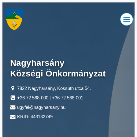
Ugrás
a
tartalomhoz
Nagyharsány
Községi Önkormányzat
7822 Nagyharsány, Kossuth utca 54.
+36 72 568-000 | +36 72 568-001
ugyfel@nagyharsany.hu
KRID: 443132749