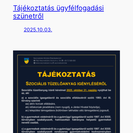
Tájékoztatás ügyfélfogadási
szünetről
2025.10.03.