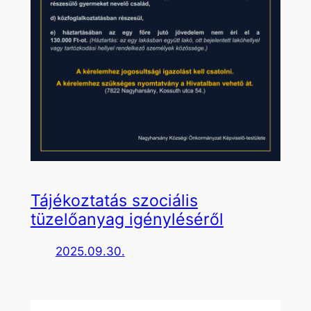
Tájékoztatás szociális
tüzelőanyag igényléséről
2025.09.30.