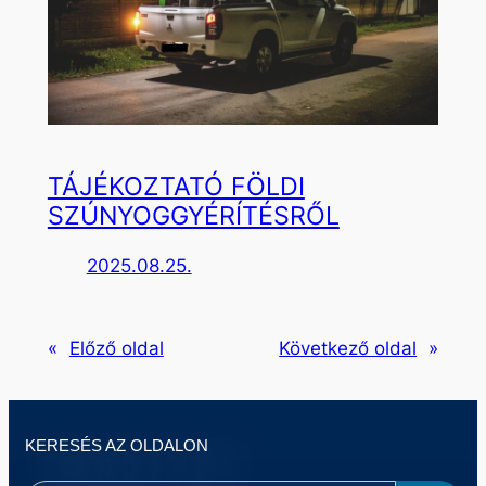
TÁJÉKOZTATÓ FÖLDI
SZÚNYOGGYÉRÍTÉSRŐL
2025.08.25.
«
Előző oldal
Következő oldal
»
KERESÉS AZ OLDALON