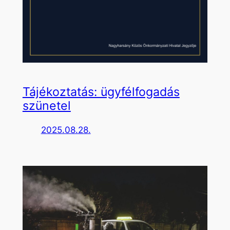
Tájékoztatás: ügyfélfogadás
szünetel
2025.08.28.