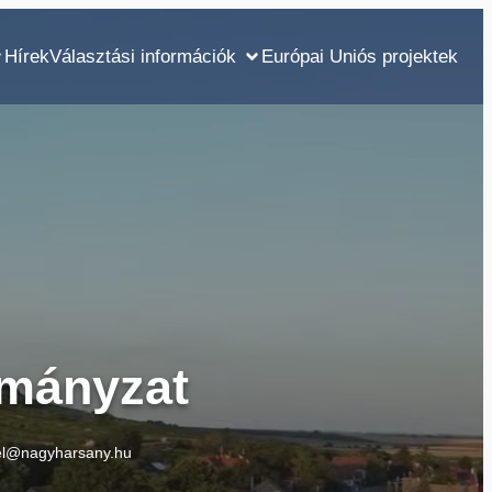
Hírek
Választási információk
Európai Uniós projektek
mányzat
el@nagyharsany.hu