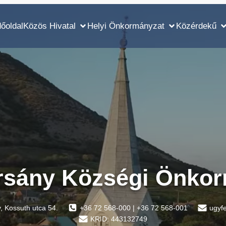
őoldal
Közös Hivatal
Helyi Önkormányzat
Közérdekű
rsány Községi Önkor
 Kossuth utca 54.
+36 72 568-000 | +36 72 568-001
ugyf
KRID: 443132749