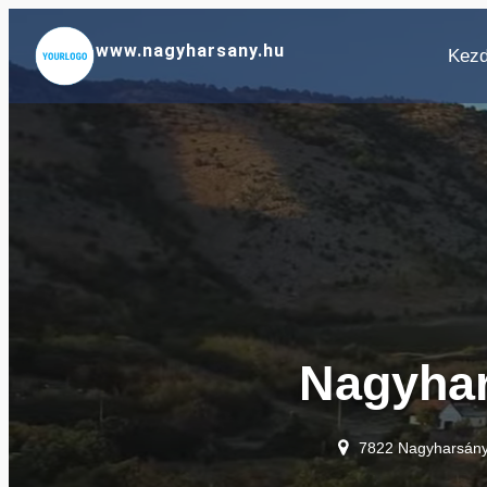
Ugrás
a
www.nagyharsany.hu
Kezd
tartalomhoz
Nagyha
7822 Nagyharsány,