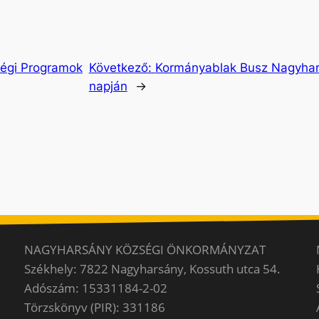
ségi Programok
Következő:
Kormányablak Busz Nagyhars
napján
→
NAGYHARSÁNY KÖZSÉGI ÖNKORMÁNYZAT
Székhely: 7822 Nagyharsány, Kossuth utca 54.
Adószám: 15331184-2-02
Törzskönyv (PIR): 331186