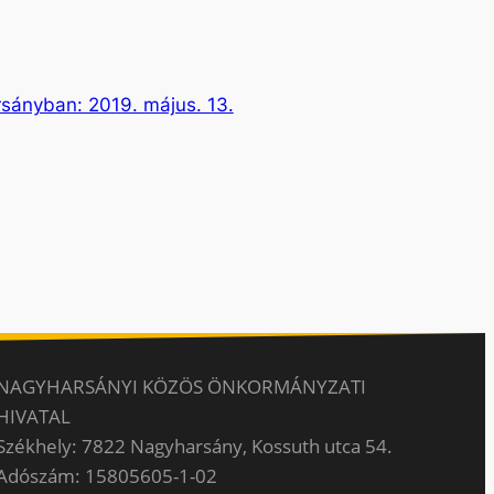
ányban: 2019. május. 13.
NAGYHARSÁNYI KÖZÖS ÖNKORMÁNYZATI
HIVATAL
Székhely: 7822 Nagyharsány, Kossuth utca 54.
Adószám: 15805605-1-02