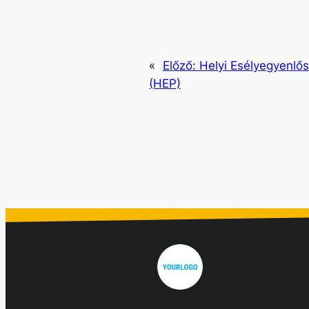
«
Előző:
Helyi Esélyegyenlő
(HEP)