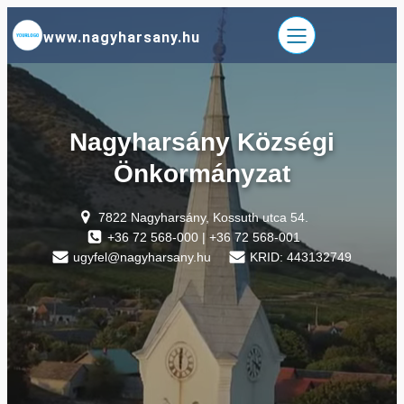
Ugrás
www.nagyharsany.hu
a
tartalomhoz
Nagyharsány Községi
Önkormányzat
7822 Nagyharsány, Kossuth utca 54.
+36 72 568-000 | +36 72 568-001
ugyfel@nagyharsany.hu
KRID: 443132749