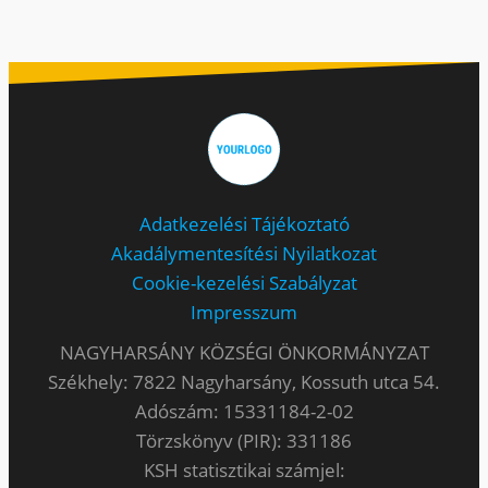
Adatkezelési Tájékoztató
Akadálymentesítési Nyilatkozat
Cookie-kezelési Szabályzat
Impresszum
NAGYHARSÁNY KÖZSÉGI ÖNKORMÁNYZAT
Székhely: 7822 Nagyharsány, Kossuth utca 54.
Adószám: 15331184-2-02
Törzskönyv (PIR): 331186
KSH statisztikai számjel: