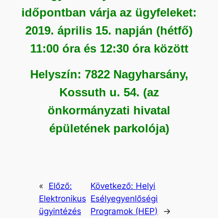
időpontban várja az ügyfeleket:
2019. április 15. napján (hétfő)
11:00 óra és 12:30 óra között
Helyszín: 7822 Nagyharsány,
Kossuth u. 54. (az
önkormányzati hivatal
épületének parkolója)
«
Előző:
Következő:
Helyi
Elektronikus
Esélyegyenlőségi
ügyintézés
Programok (HEP)
→