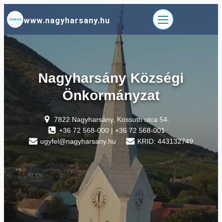
Ugrás
www.nagyharsany.hu
a
tartalomhoz
Nagyharsány Községi
Önkormányzat
7822 Nagyharsány, Kossuth utca 54.
+36 72 568-000 | +36 72 568-001
ugyfel@nagyharsany.hu
KRID: 443132749