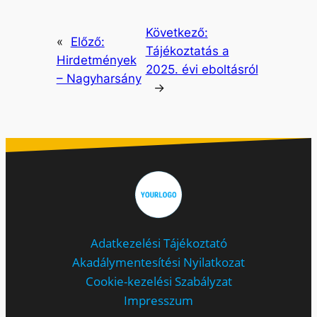
Következő:
«
Előző:
Tájékoztatás a
Hirdetmények
2025. évi eboltásról
– Nagyharsány
→
Adatkezelési Tájékoztató
Akadálymentesítési Nyilatkozat
Cookie-kezelési Szabályzat
Impresszum