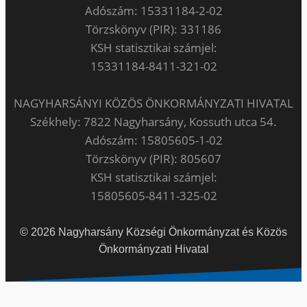
Adószám: 15331184-2-02
Törzskönyv (PIR): 331186
KSH statisztikai számjel:
15331184-8411-321-02
NAGYHARSÁNYI KÖZÖS ÖNKORMÁNYZATI HIVATAL
Székhely: 7822 Nagyharsány, Kossuth utca 54.
Adószám: 15805605-1-02
Törzskönyv (PIR): 805607
KSH statisztikai számjel:
15805605-8411-325-02
© 2026 Nagyharsány Községi Önkormányzat és Közös
Önkormányzati Hivatal