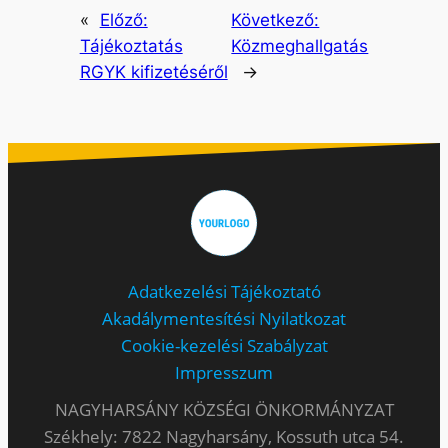
«
Előző:
Következő:
Tájékoztatás
Közmeghallgatás
RGYK kifizetéséről
→
Adatkezelési Tájékoztató
Akadálymentesítési Nyilatkozat
Cookie-kezelési Szabályzat
Impresszum
NAGYHARSÁNY KÖZSÉGI ÖNKORMÁNYZAT
Székhely: 7822 Nagyharsány, Kossuth utca 54.