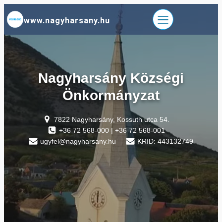
Ugrás
www.nagyharsany.hu
a
tartalomhoz
Nagyharsány Községi
Önkormányzat
7822 Nagyharsány, Kossuth utca 54.
+36 72 568-000 | +36 72 568-001
ugyfel@nagyharsany.hu
KRID: 443132749