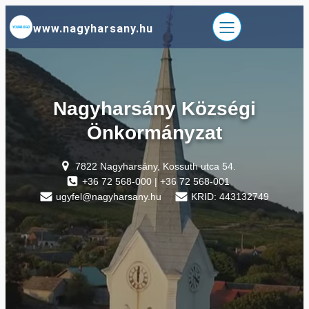
Ugrás
www.nagyharsany.hu
a
tartalomhoz
Nagyharsány Községi
Önkormányzat
7822 Nagyharsány, Kossuth utca 54.
+36 72 568-000 | +36 72 568-001
ugyfel@nagyharsany.hu
KRID: 443132749