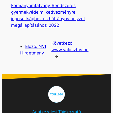
Formanyomtatvány_Rendszeres
gyermekvédelmi kedvezményre
jogosultsághoz és hátrányos helyzet
megállapításához_2022
Következő:
«
Előző:
NVI
www.valasztas.hu
Hirdetmény
→
Adatkezelési Tájékoztató