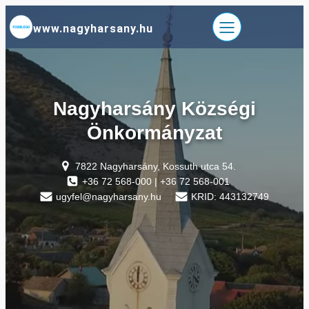
Ugrás
www.nagyharsany.hu
a
tartalomhoz
Nagyharsány Községi
Önkormányzat
7822 Nagyharsány, Kossuth utca 54.
+36 72 568-000 | +36 72 568-001
ugyfel@nagyharsany.hu
KRID: 443132749