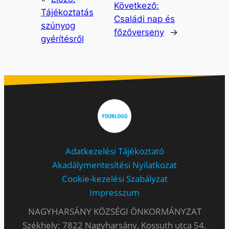
Következő:
Tájékoztatás
Családi nap és
szúnyog
főzőverseny
→
gyérítésről
Adatkezelési Tájékoztató
Akadálymentesítési Nyilatkozat
Cookie-kezelési Szabályzat
Impresszum
NAGYHARSÁNY KÖZSÉGI ÖNKORMÁNYZAT
Székhely: 7822 Nagyharsány, Kossuth utca 54.