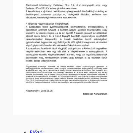
«
Előző: