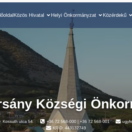
őoldal
Közös Hivatal
Helyi Önkormányzat
Közérdekű
rsány Községi Önkor
 Kossuth utca 54.
+36 72 568-000 | +36 72 568-001
ugyf
KRID: 443132749