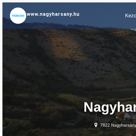
Ugrás
a
www.nagyharsany.hu
Kezd
tartalomhoz
Nagyha
7822 Nagyharsány,