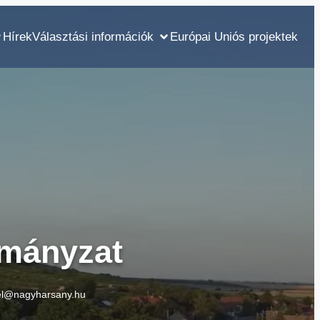
Hírek
Választási információk
Európai Uniós projektek
mányzat
el@nagyharsany.hu