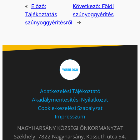
«
Előző:
Következő:
Földi
Tájékoztatás
szúnyoggyérítés
szúnyoggyérítésről
→
Adatkezelési Tájékoztató
Akadálymentesítési Nyilatkozat
Cookie-kezelési Szabályzat
Impresszum
NAGYHARSÁNY KÖZSÉGI ÖNKORMÁNYZAT
Székhely: 7822 Nagyharsány, Kossuth utca 54.