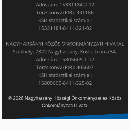
Adószám: 15331184-2-02
Törzskönyv (PIR): 331186
KSH statisztikai számjel:
15331184-8411-321-02
NAGYHARSÁNYI KÖZÖS ÖNKORMÁNYZATI HIVATAL
Székhely: 7822 Nagyharsány, Kossuth utca 54.
Adószám: 15805605-1-02
Törzskönyv (PIR): 805607
KSH statisztikai számjel:
15805605-8411-325-02
© 2026 Nagyharsány Községi Önkormányzat és Közös
Önkormányzati Hivatal