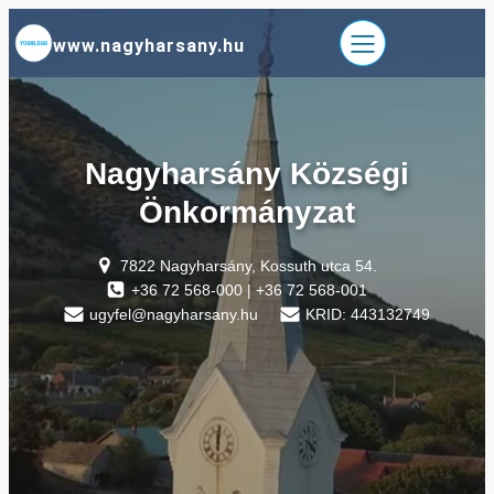
Ugrás
www.nagyharsany.hu
a
tartalomhoz
Nagyharsány Községi
Önkormányzat
7822 Nagyharsány, Kossuth utca 54.
+36 72 568-000 | +36 72 568-001
ugyfel@nagyharsany.hu
KRID: 443132749