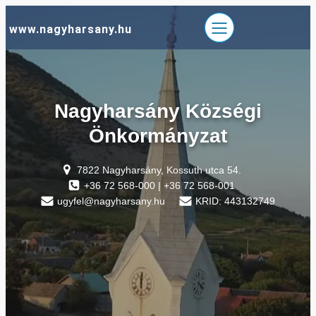
Ugrás
www.nagyharsany.hu
a
tartalomhoz
Nagyharsány Községi
Önkormányzat
7822 Nagyharsány, Kossuth utca 54.
+36 72 568-000 | +36 72 568-001
ugyfel@nagyharsany.hu
KRID: 443132749