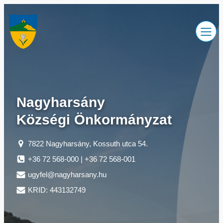
Ugrás
a
tartalomhoz
Nagyharsány
Községi Önkormányzat
7822 Nagyharsány, Kossuth utca 54.
+36 72 568-000 | +36 72 568-001
ugyfel@nagyharsany.hu
KRID: 443132749