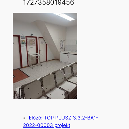
1727358019456
«
Előző:
TOP PLUSZ 3.3.2-BA1-
2022-00003 projekt