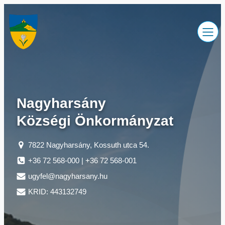
Ugrás
a
tartalomhoz
Nagyharsány
Községi Önkormányzat
7822 Nagyharsány, Kossuth utca 54.
+36 72 568-000 | +36 72 568-001
ugyfel@nagyharsany.hu
KRID: 443132749