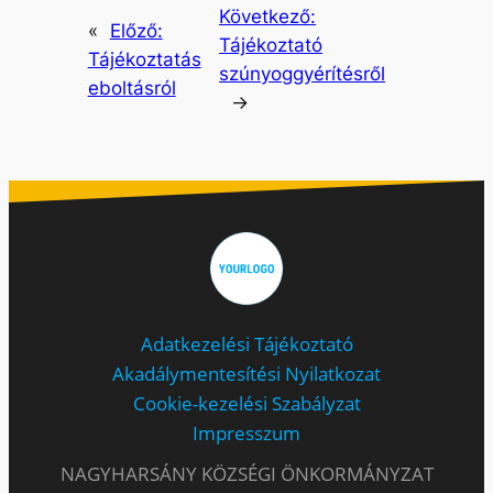
Következő:
«
Előző:
Tájékoztató
Tájékoztatás
szúnyoggyérítésről
eboltásról
→
Adatkezelési Tájékoztató
Akadálymentesítési Nyilatkozat
Cookie-kezelési Szabályzat
Impresszum
NAGYHARSÁNY KÖZSÉGI ÖNKORMÁNYZAT