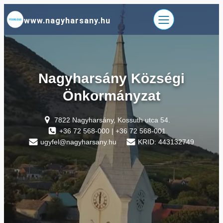
Ugrás
www.nagyharsany.hu
a
tartalomhoz
Nagyharsány Községi
Önkormányzat
7822 Nagyharsány, Kossuth utca 54.
+36 72 568-000 | +36 72 568-001
ugyfel@nagyharsany.hu
KRID: 443132749