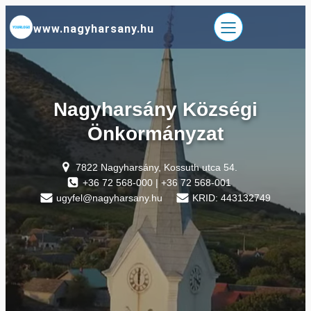
Ugrás
www.nagyharsany.hu
a
tartalomhoz
Nagyharsány Községi
Önkormányzat
7822 Nagyharsány, Kossuth utca 54.
+36 72 568-000 | +36 72 568-001
ugyfel@nagyharsany.hu
KRID: 443132749