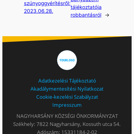
szúnyoggyérítésről:
tájékoztatója
2023.06.28.
robbantásról
→
Adatkezelési Tájékoztató
Akadálymentesítési Nyilatkozat
Cookie-kezelési Szabályzat
Impresszum
NAGYHARSÁNY KÖZSÉGI ÖNKORMÁNYZAT
Székhely: 7822 Nagyharsány, Kossuth utca 54.
Adószám: 15331184-2-02